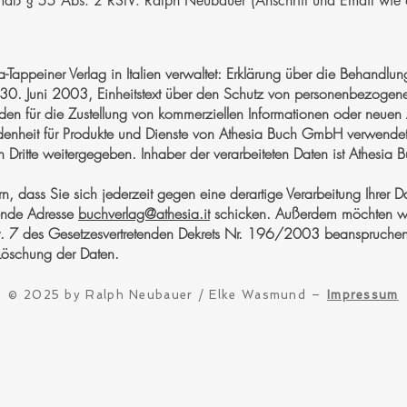
gemäß § 55 Abs. 2 RStV: Ralph Neubauer (Anschrift und Email wie
Tappeiner Verlag in Italien verwaltet: Erklärung über die Behandlu
0. Juni 2003, Einheitstext über den Schutz von personenbezogenen
rden für die Zustellung von kommerziellen Informationen oder neue
denheit für Produkte und Dienste von Athesia Buch GmbH verwende
n Dritte weitergegeben. Inhaber der verarbeiteten Daten ist Athesi
, dass Sie sich jederzeit gegen eine derartige Verarbeitung Ihrer 
gende Adresse
buchverlag@athesia.it
schicken. Außerdem möchten wir
t. 7 des Gesetzesvertretenden Dekrets Nr. 196/2003 beanspruche
Löschung der Daten.
© 2025 by Ralph Neubauer / Elke Wasmund –
Impressum