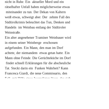
nicht in Ruhe. Ein  aktueller Mord und ein 
rätselhafter Unfall haben möglicherweise etwas 
 miteinander zu tun. Der Dekan von Kaltern 
weiß etwas, schweigt aber. Der  zehnte Fall des 
Südtirolkrimis beleuchtet das Tun, Denken und 
Handeln  im Weinbau entlang der Südtiroler 
Weinstraße.

Ein alter angesehener Traminer Weinbauer wird 
in einem seiner Weinberge  erschossen 
aufgefunden. Ein Mann, den man im Dorf 
achtete, der niemandem  etwas getan hatte. Ein 
Mann ohne Feinde. Die Gerüchteküche im Dorf 
 findet schnell Erklärungen für die abscheuliche 
Tat. Steckt darin ein  Funken Wahrheit? Kann 
Francesca Giardi, die neue Commissario, den 
Fall  mit Hilfe eines Journalisten lösen, der sich 
in den Niederungen der  Gerüchteküche 
auszukennen scheint? Oder folgt der Mann nur 
eigenen  Interessen?

Ein zweiter Todesfall kurz darauf wirft Fragen 
auf, denn ein im Kalterer  See ertrunkener Mann 