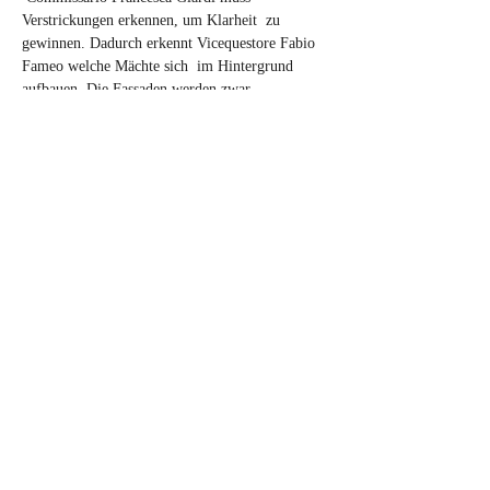
Verstrickungen erkennen, um Klarheit  zu 
gewinnen. Dadurch erkennt Vicequestore Fabio 
Fameo welche Mächte sich  im Hintergrund 
aufbauen. Die Fassaden werden zwar 
durchsichtiger, aber  auch die Polizia kommt 
nicht durch die Tür. 
Die Mendel, Girlan, Trafoi,  Stilfs und Schenna 
sind das weit gesteckte Feld der Handlung dieses 
 Krimis.
Diese Veranstaltung teilen
© 2025 by Ralph Neubauer / Elke
Wasmund –
Impressum