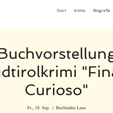
 Südtirolkrimis
Start
Krimis
Biografie
Buchvorstellun
dtirolkrimi "Fin
Curioso"
Fr., 19. Sep.
  |  
Buchladen Lana